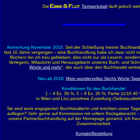
Die
Textwerkstatt
läuft jedoch wei
Anmerkung November 2015
: Seit der Schließung meiner Buchhandl
fast 10 Jahre vergangen – eine Buchhandlung habe ich zwar nicht m
Büchern bin ich treu geblieben, dies nicht nur als Leserin, sonder
Verlegerin, Mitautorin und Herausgeberin unseres Buch- und Schr
Worte und mehr
", der auch über den Buchhandel vertri
Neu ab 2018:
Mein wundervolles Sechs Worte-Tag
Konditionen für den Buchhandel:
1 – 4 Ex. 30 %, 5 – 9 Ex. 35 %, Partie 11/10 40
in Wien und Linz portofreie Zustellung (Selbstauslie
Sie sind ein/e engagierte/r Buchhändler/in und möchten unser Tag
auflegen? Sehr gerne auf Kommission mit vollem Rückgaberecht –
unsere Partnerbuchhandlung auf der Homepage genannt. Ich freue
Zusammenarbeit.
Kontakt/Bestellung