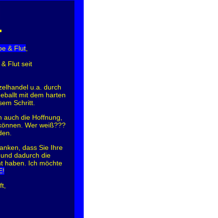
e & Flut
,
& Flut seit
elhandel u.a. durch
eballt mit dem harten
em Schritt.
ch auch die Hoffnung,
u können. Wer weiß???
den.
anken, dass Sie Ihre
 und dadurch die
ht haben. Ich möchte
E!
t,