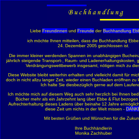
Liebe
Freundinnen
und
Freunde
der
Buchhandlung Ebb
ich möchte Ihnen mitteilen, dass die Buchhandlung Ebbe 
24. Dezember 2005 geschlossen ist.
Die immer kleiner werdenden Spannen im unabhängigen Bucheinz
jährlich steigende Transport-, Raum- und Ladenerhaltungskosten, g
Verdrängungswettbewerb insgesamt, nötigen mich zu dies
Diese Website bleibt weiterhin erhalten und vielleicht damit für mi
doch in nicht allzu langer Zeit, wieder einen Buchladen eröffnen z
Ich halte Sie diesbezüglich gerne auf dem Laufen
Ich möchte mich auf diesem Weg auch sehr herzlich bei Ihnen bed
Bücher mehr als ein Jahrzehnt lang über Ebbe & Flut bezogen
Aufrechterhaltung dieses Ladens über beinahe 12 Jahre ermöglic
diese Zeit um nichts in der Welt missen -
DANK
Mit besten Grüßen und Wünschen für die Zukunf
Ihre Buchhändlerin
Monika Zachhuber