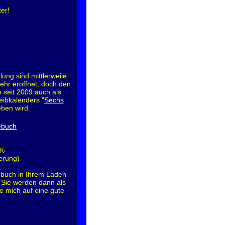
ter!
ung sind mittlerweile
ehr eröffnet, doch den
n seit 2009 auch als
eibkalenders "
Sechs
eben wird.
ebuch
 %
ferung)
ebuch in Ihrem Laden
 Sie werden dann als
 mich auf eine gute