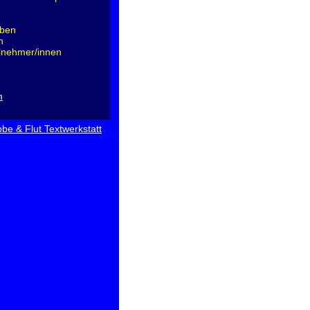
iben
n
ilnehmer/innen
m
be & Flut Textwerkstatt