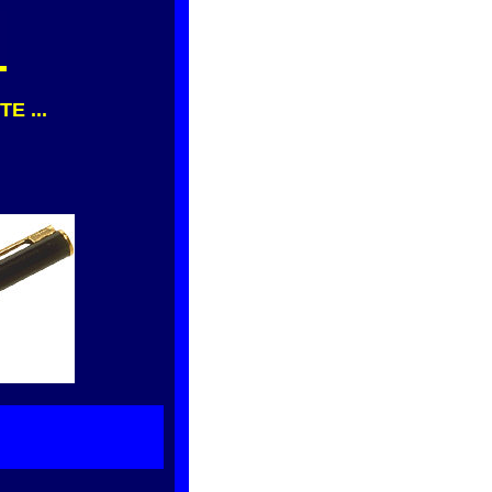
E ...