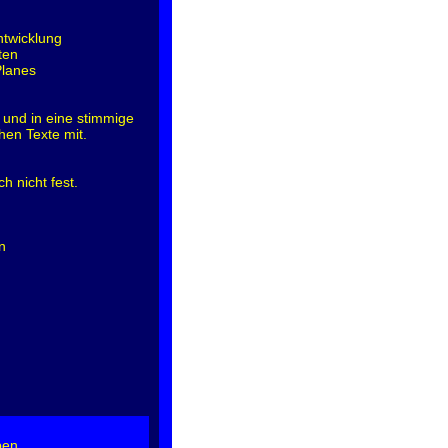
ntwicklung
ten
Planes
 und in eine stimmige
hen Texte mit.
h nicht fest.
n
ben