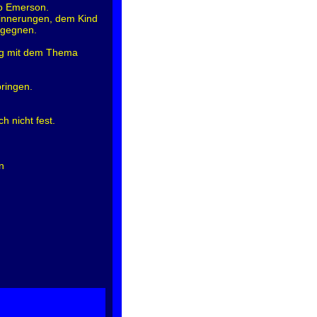
ldo Emerson.
rinnerungen, dem Kind
egegnen.
ng mit dem Thema
bringen.
h nicht fest.
n