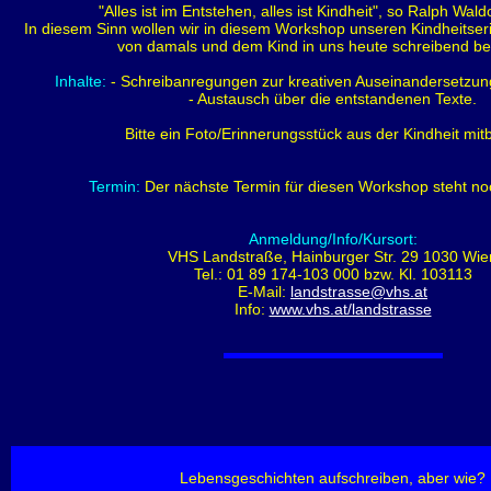
"Alles ist im Entstehen, alles ist Kindheit", so Ralph Wa
In diesem Sinn wollen wir in diesem Workshop unseren Kindheitse
von damals und dem Kind in uns heute schreibend b
Inhalte:
- Schreibanregungen zur kreativen Auseinandersetzu
- Austausch über die entstandenen Texte.
Bitte ein Foto/Erinnerungsstück aus der Kindheit mit
Termin:
Der nächste Termin für diesen Workshop steht noc
Anmeldung/Info/Kursort:
VHS Landstraße, Hainburger Str. 29 1030 Wie
Tel.: 01 89 174-103 000 bzw. Kl. 103113
E-Mail:
landstrasse@vhs.at
Info:
www.vhs.at/landstrasse
Lebensgeschichten aufschreiben, aber wie?