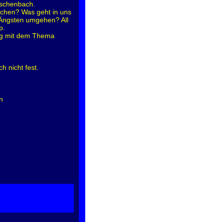
Eschenbach.
chen? Was geht in uns
 Ängsten umgehen? All
p.
ung mit dem Thema
h nicht fest.
n