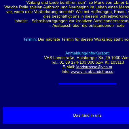
"Anfang und Ende berühren sich", so Marie von Ebner-
Welche Rolle spielen Aufbruch und Neubeginn im Leben eines Mens
vor, wenn eine Veränderung ansteht? Wie mit Hoffnungen, Krisen,
dies beschäftigt uns in diesem Schreibworksho
Inhalte: - Schreibanregungen zur kreativen Auseinandersetz
- Austausch über die entstandenen Texte
Termin:
Der nächste Termin für diesen Workshop steht noc
Anmeldung/Info/Kursort:
VHS Landstraße, Hainburger Str. 29 1030 Wie
Tel.: 01 89 174-103 000 bzw. Kl. 103113
E-Mail:
landstrasse@vhs.at
Info:
www.vhs.at/landstrasse
Das Kind in uns