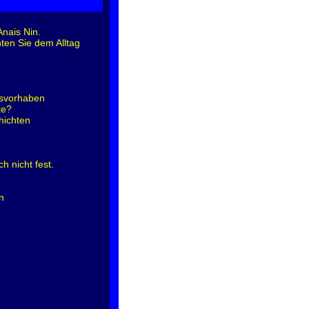
nais Nin.
ten Sie dem Alltag
tsvorhaben
te?
hichten
h nicht fest.
n