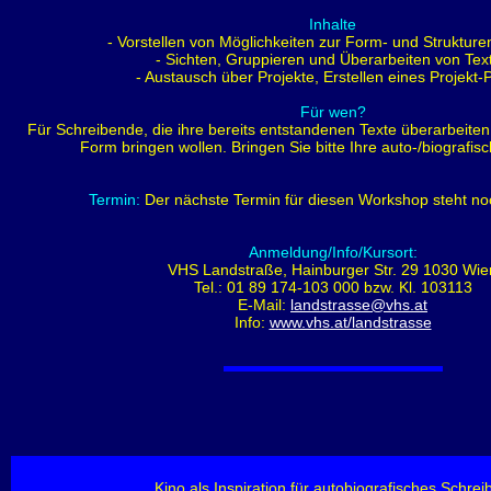
Inhalte
- Vorstellen von Möglichkeiten zur Form- und Strukture
- Sichten, Gruppieren und Überarbeiten von Tex
- Austausch über Projekte, Erstellen eines Projekt-
Für wen?
Für Schreibende, die ihre bereits entstandenen Texte überarbeiten
Form bringen wollen. Bringen Sie bitte Ihre auto-/biografisc
Termin:
Der nächste Termin für diesen Workshop steht noc
Anmeldung/Info/Kursort:
VHS Landstraße, Hainburger Str. 29 1030 Wie
Tel.: 01 89 174-103 000 bzw. Kl. 103113
E-Mail:
landstrasse@vhs.at
Info:
www.vhs.at/landstrasse
Kino als Inspiration für autobiografisches Schrei