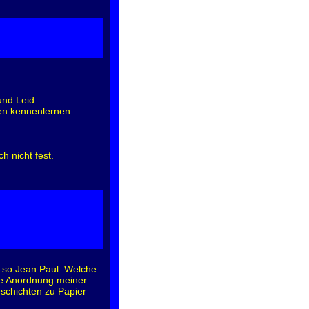
und Leid
sen kennenlernen
h nicht fest.
, so Jean Paul. Welche
ige Anordnung meiner
eschichten zu Papier