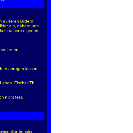
n äußeren Bildern
ilder ein, nähern uns
dazu unsere eigenen
nnenlernen
Leben anregen lassen
n Leben. Fischer Tb.
h nicht fest.
ovisueller Impulse