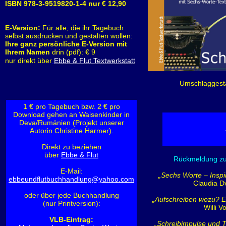
ISBN 978-3-9519820-1-4 nur € 12,90
E-Version:
Für alle, die ihr Tagebuch
selbst ausdrucken und gestalten wollen:
Ihre ganz persönliche E-Version mit
Ihrem Namen
drin (pdf): € 9
nur direkt über
Ebbe & Flut Textwerkstatt
Umschlaggest
1 € pro Tagebuch bzw. 2 € pro
Download gehen an Waisenkinder in
Deva/Rumänien (Projekt unserer
Autorin Christine Harmer).
Direkt zu beziehen
über
Ebbe & Flut
Rückmeldung zu
E-Mail:
„Sechs Worte – Inspi
ebbeundflutbuchhandlung@yahoo.com
Claudia D
oder über jede Buchhandlung
„Aufschreiben wozu? Ei
(nur Printversion)
:
Willi V
VLB-Eintrag:
„Schreibimpulse und T