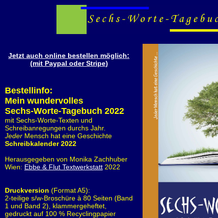
Jetzt auch online bestellen möglich:
(mit Paypal oder Stripe
)
Bestellinfo:
Mein wundervolles
Sechs-Worte-Tagebuch 2022
mit Sechs-Worte-Texten und
Schreibanregungen durchs Jahr.
Jeder
Mensch hat eine Geschichte
Schreibkalender 2022
Herausgegeben von Monika Zachhuber
Wien:
Ebbe & Flut Textwerkstatt
2022
Druckversion
(Format A5):
2-teilige s/w-Broschüre à 80 Seiten (Band
1 und Band 2), klammergeheftet,
gedruckt auf 100 % Recyclingpapier