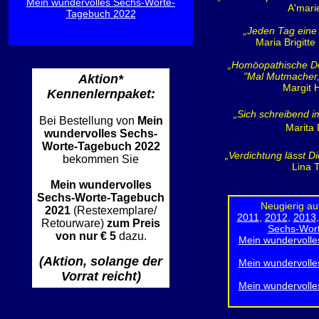
Mein wundervolles Sechs-Worte-
A'mari
Tagebuch 2022
„Jeden Tag eine 
Maria Brigitte
„Homöopathische Dos
"Mal Mutmacher, 
Aktion*
Margit
Kennenlernpaket:
„Sich schreibend i
Bei Bestellung von
Mein
Marita 
wundervolles Sechs-
Worte-Tagebuch 2022
„Verdichtung lässt D
bekommen Sie
Lina 
Mein wundervolles
Sechs-Worte-Tagebuch
Neugierig au
2021
(Restexemplare/
2011
,
2012
,
2013
Retourware)
zum Preis
Sechs-Wor
von nur € 5
dazu.
Mein wundervoll
(Aktion, solange der
Mein wundervoll
Vorrat reicht)
Mein wundervoll